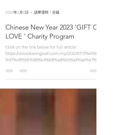
2023年2月6日
讀畢需時 1 分鐘
Chinese New Year 2023 'GIFT OF
LOVE ' Charity Program
Click on the link below for full article :
https://www.kwongwah.com.my/20230117/%e5%8c
%97%e8%b5%96%e4%b8%ad%e5%a4%ae%e7%8b
%ae%e5%ad%90%e4...